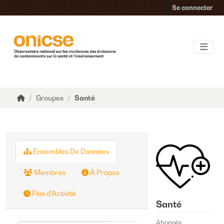
Accéder au contenu principal
Se connecter
Groupes
Santé
Ensembles De Données
Membres
À Propos
Flux d'Activité
Santé
Abonnés