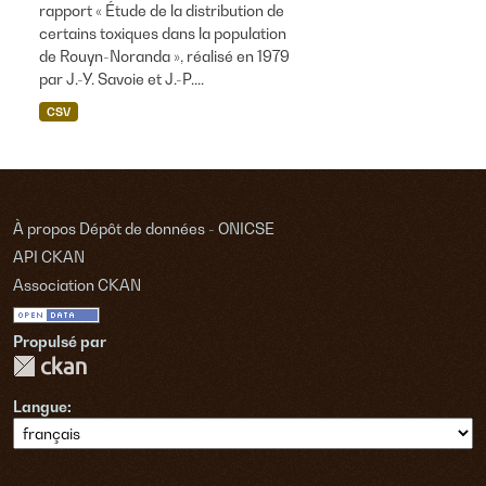
rapport « Étude de la distribution de
certains toxiques dans la population
de Rouyn-Noranda », réalisé en 1979
par J.-Y. Savoie et J.-P....
CSV
À propos Dépôt de données - ONICSE
API CKAN
Association CKAN
Propulsé par
Langue