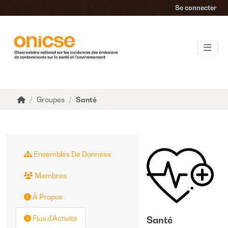
Accéder au contenu principal
Se connecter
Groupes
Santé
Ensembles De Données
Membres
À Propos
Flux d'Activité
Santé