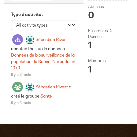
Abonnés
0
Type d'activité
Ensembles De
Données
Sébastien Rivest
1
updated the jeu de données
Données de biosurveillance de la
Membres
population de Rouyn-Noranda en
1
1979
il y a 3 mois
Sébastien Rivest
a
créé le groupe
Santé
il y a 3 mois