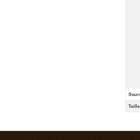
Sour
Taill