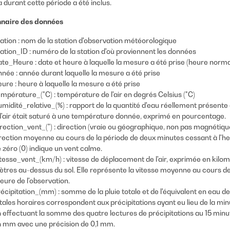
durant cette période a été inclus.
nnaire des données
ation : nom de la station d'observation météorologique
ation_ID : numéro de la station d'où proviennent les données
te_Heure : date et heure à laquelle la mesure a été prise (heure normal
née : année durant laquelle la mesure a été prise
ure : heure à laquelle la mesure a été prise
mpérature_(°C) : température de l'air en degrés Celsius (°C)
midité_relative_(%) : rapport de la quantité d'eau réellement présente d
 l'air était saturé à une température donnée, exprimé en pourcentage.
rection_vent_(°) : direction (vraie ou géographique, non pas magnétique)
rection moyenne au cours de la période de deux minutes cessant à l'he
 zéro (0) indique un vent calme.
tesse_vent_(km/h) : vitesse de déplacement de l'air, exprimée en kilo
tres au-dessus du sol. Elle représente la vitesse moyenne au cours de
heure de l'observation.
écipitation_(mm) : somme de la pluie totale et de l'équivalent en eau de 
tales horaires correspondent aux précipitations ayant eu lieu de la min
 effectuant la somme des quatre lectures de précipitations au 15 minut
 mm avec une précision de 0,1 mm.