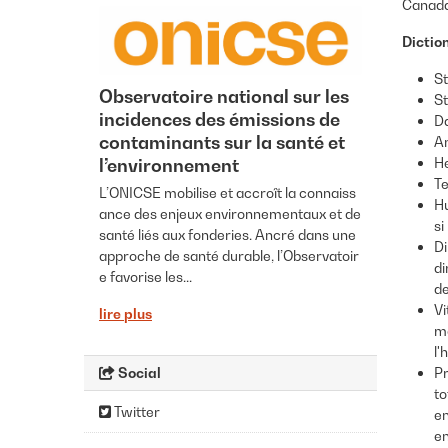
Canada 
Dictio
St
Observatoire national sur les
St
incidences des émissions de
Da
contaminants sur la santé et
An
He
l’environnement
Te
L’ONICSE mobilise et accroît la connaiss
Hu
ance des enjeux environnementaux et de
si
santé liés aux fonderies. Ancré dans une
Di
approche de santé durable, l’Observatoir
di
e favorise les...
de
Vi
lire plus
mè
l'
Social
Pr
to
Twitter
en
en