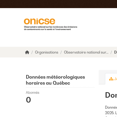
Accéder au contenu principal
Organisations
Observatoire national sur...
D
Données météorologiques
J
horaires au Québec
Abonnés
Don
0
Donnée
2025. 